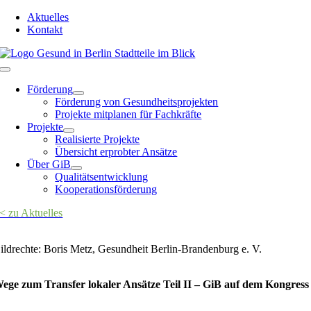
Zum
Aktuelles
Inhalt
Kontakt
springen
Toggle
Navigation
Förderung
Förderung von Gesundheitsprojekten
Projekte mitplanen für Fachkräfte
Projekte
Realisierte Projekte
Übersicht erprobter Ansätze
Über GiB
Qualitätsentwicklung
Kooperationsförderung
< zu Aktuelles
ildrechte: Boris Metz, Gesundheit Berlin-Brandenburg e. V.
ege zum Transfer lokaler Ansätze Teil II – GiB auf dem Kongress