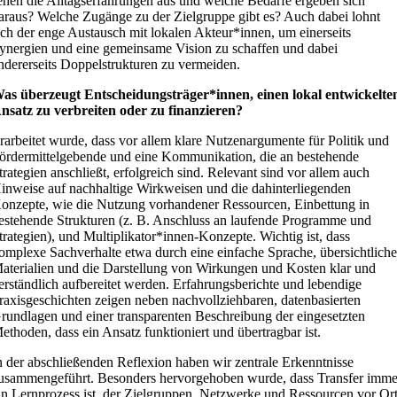
ehen die Alltagserfahrungen aus und welche Bedarfe ergeben sich
araus? Welche Zugänge zu der Zielgruppe gibt es? Auch dabei lohnt
ich der enge Austausch mit lokalen Akteur*innen, um einerseits
ynergien und eine gemeinsame Vision zu schaffen und dabei
ndererseits Doppelstrukturen zu vermeiden.
as überzeugt Entscheidungsträger*innen, einen lokal entwickelte
nsatz zu verbreiten oder zu finanzieren?
rarbeitet wurde, dass vor allem klare Nutzenargumente für Politik und
ördermittelgebende und eine Kommunikation, die an bestehende
trategien anschließt, erfolgreich sind. Relevant sind vor allem auch
inweise auf nachhaltige Wirkweisen und die dahinterliegenden
onzepte, wie die Nutzung vorhandener Ressourcen, Einbettung in
estehende Strukturen (z. B. Anschluss an laufende Programme und
trategien), und Multiplikator*innen-Konzepte. Wichtig ist, dass
omplexe Sachverhalte etwa durch eine einfache Sprache, übersichtlich
aterialien und die Darstellung von Wirkungen und Kosten klar und
erständlich aufbereitet werden. Erfahrungsberichte und lebendige
raxisgeschichten zeigen neben nachvollziehbaren, datenbasierten
rundlagen und einer transparenten Beschreibung der eingesetzten
ethoden, dass ein Ansatz funktioniert und übertragbar ist.
n der abschließenden Reflexion haben wir zentrale Erkenntnisse
usammengeführt. Besonders hervorgehoben wurde, dass Transfer imme
in Lernprozess ist, der Zielgruppen, Netzwerke und Ressourcen vor Or