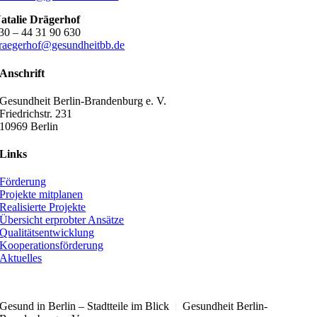
atalie Drägerhof
30 – 44 31 90 630
raegerhof@gesundheitbb.de
Anschrift
Gesundheit Berlin-Brandenburg e. V.
Friedrichstr. 231
10969 Berlin
Links
Förderung
Projekte mitplanen
Realisierte Projekte
Übersicht erprobter Ansätze
Qualitätsentwicklung
Kooperationsförderung
Aktuelles
Gesund in Berlin – Stadtteile im Blick
|
Gesundheit Berlin-