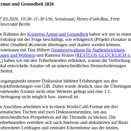
rmut und Gesundheit 2026
7.03.2026, 10:30–11:30 Uhr, Senatssaal, Henry-Ford-Bau, Freie
niversität Berlin
m Rahmen des
Kongress Armut und Gesundheit
haben wir uns in eine
orkshop mit der Frage beschäftigt, wie erfolgreich (Projekt-)Ansätze i
ndere (Stadtteil-)Kontexte übertragen und skaliert werden können.
emeinsam mit Tina Hilbert (
Senatsverwaltung für Stadtentwicklung,
auen und Wohnen
) und Ramona Holzer (
RESTLOS GLÜCKLICH e.
.
) haben wir mit den Teilnehmenden reflektiert, warum die Verbreitung
okal entwickelte Ansätze oft an unterschiedlichen Herausforderungen
cheitert.
usgangspunkt unserer Diskussion bildeten Erfahrungen aus den
rojektförderungen von GiB. Dabei wurde deutlich, dass die Übertragu
estehender Ansätze nicht ohne Weiteres gelingt und eine 1:1-
bertragung nicht möglich bzw. sinnvoll ist.
m Anschluss arbeiteten wir in einem World-Café-Format mit drei
hematischen Tischen und zwei Diskussionsrunden, um aus
nterschiedlichen Perspektiven auf die Thematik zu blicken. Die
eilnehmenden verteilten sich nach Interesse und diskutierten auf Basis
orbereiteter Leitfragen und zentraler Erkenntnisse aus der letzten,