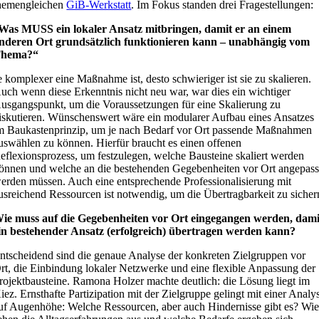
hemengleichen
GiB-Werkstatt
. Im Fokus standen drei Fragestellungen:
Was MUSS ein lokaler Ansatz mitbringen, damit er an einem
nderen Ort grundsätzlich funktionieren kann – unabhängig vom
hema?“
e komplexer eine Maßnahme ist, desto schwieriger ist sie zu skalieren.
uch wenn diese Erkenntnis nicht neu war, war dies ein wichtiger
usgangspunkt, um die Voraussetzungen für eine Skalierung zu
iskutieren. Wünschenswert wäre ein modularer Aufbau eines Ansatzes
m Baukastenprinzip, um je nach Bedarf vor Ort passende Maßnahmen
uswählen zu können. Hierfür braucht es einen offenen
eflexionsprozess, um festzulegen, welche Bausteine skaliert werden
önnen und welche an die bestehenden Gegebenheiten vor Ort angepass
erden müssen. Auch eine entsprechende Professionalisierung mit
usreichend Ressourcen ist notwendig, um die Übertragbarkeit zu sicher
ie muss auf die Gegebenheiten vor Ort eingegangen werden, dami
in bestehender Ansatz (erfolgreich) übertragen werden kann?
ntscheidend sind die genaue Analyse der konkreten Zielgruppen vor
rt, die Einbindung lokaler Netzwerke und eine flexible Anpassung der
rojektbausteine. Ramona Holzer machte deutlich: die Lösung liegt im
iez. Ernsthafte Partizipation mit der Zielgruppe gelingt mit einer Analy
uf Augenhöhe: Welche Ressourcen, aber auch Hindernisse gibt es? Wi